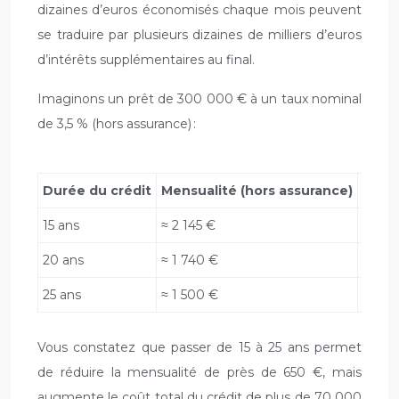
dizaines d’euros économisés chaque mois peuvent
se traduire par plusieurs dizaines de milliers d’euros
d’intérêts supplémentaires au final.
Imaginons un prêt de 300 000 € à un taux nominal
de 3,5 % (hors assurance) :
Durée du crédit
Mensualité (hors assurance)
Intér
15 ans
≈ 2 145 €
≈ 86 
20 ans
≈ 1 740 €
≈ 117
25 ans
≈ 1 500 €
≈ 160
Vous constatez que passer de 15 à 25 ans permet
de réduire la mensualité de près de 650 €, mais
augmente le coût total du crédit de plus de 70 000